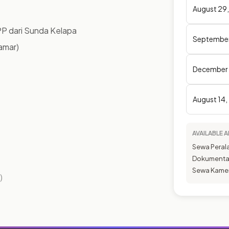
August 29
PP dari Sunda Kelapa
September
amar)
December 
August 14
AVAILABLE
Sewa Peral
Dokumentas
Sewa Kamer
)