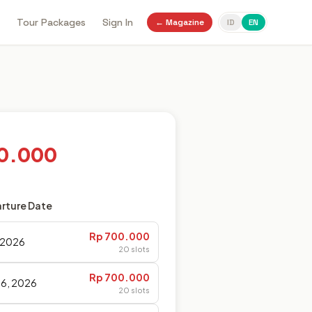
Tour Packages
Sign In
← Magazine
ID
EN
0.000
rture Date
Rp 700.000
, 2026
20 slots
Rp 700.000
6, 2026
20 slots