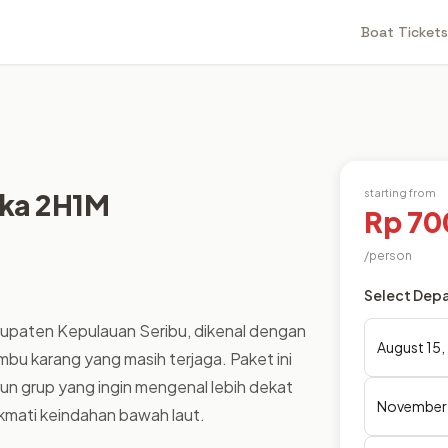
Boat Tickets
starting from
uka 2H1M
Rp 70
/person
Select Depa
upaten Kepulauan Seribu, dikenal dengan 
August 15
bu karang yang masih terjaga. Paket ini 
un grup yang ingin mengenal lebih dekat 
November 
kmati keindahan bawah laut.