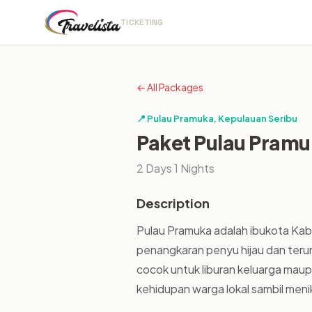
TICKETING
←
All Packages
📍
Pulau Pramuka, Kepulauan Seribu
Paket Pulau Pram
2 Days 1 Nights
Description
Pulau Pramuka adalah ibukota Kab
penangkaran penyu hijau dan terum
cocok untuk liburan keluarga maup
kehidupan warga lokal sambil meni